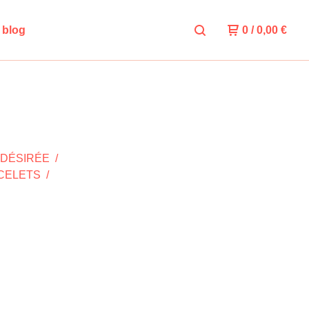
e blog
0
/
0,00
€
DÉSIRÉE
CELETS