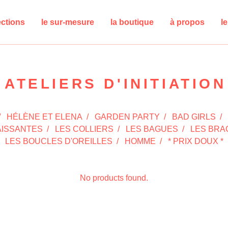
ections
le sur-mesure
la boutique
à propos
l
ATELIERS D'INITIATION
HÉLÈNE ET ELENA
GARDEN PARTY
BAD GIRLS
AISSANTES
LES COLLIERS
LES BAGUES
LES BRA
LES BOUCLES D'OREILLES
HOMME
* PRIX DOUX *
No products found.