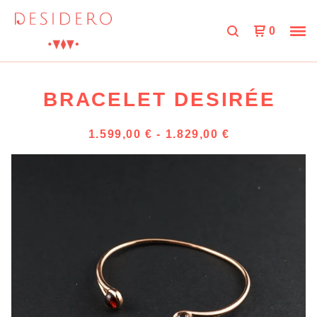
0
BRACELET DESIRÉE
1.599,00
€
-
1.829,00
€