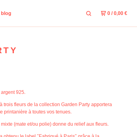
e blog
0
/
0,00
€
RTY
 argent 925.
 à trois fleurs de la collection Garden Party apportera
e printanière à toutes vos tenues.
n mixte (mate et/ou polie) donne du relief aux fleurs.
a obtenu le label "Fabriqué à Paris" grâce à la