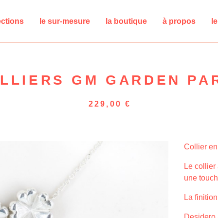
ections
le sur-mesure
la boutique
à propos
l
LLIERS GM GARDEN PA
229,00
€
Collier en
Le collier
une touch
La finitio
Desidero 